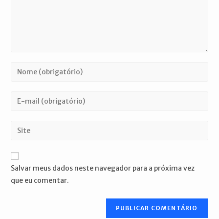
Digite
seu
nome
Digite
ou
seu
nome
endereço
Digite
de
de
o
usuário
e-
URL
para
mail
do
comentar
Salvar meus dados neste navegador para a próxima vez
para
seu
que eu comentar.
comentar
site
(opcional)