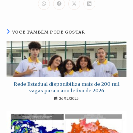
CONTEÚDO
Abre
Abre
Abre
Abre
em
em
em
em
uma
uma
uma
uma
nova
nova
nova
nova
janela
janela
janela
janela
VOCÊ TAMBÉM PODE GOSTAR
Rede Estadual disponibiliza mais de 200 mil
vagas para o ano letivo de 2026
26/12/2025