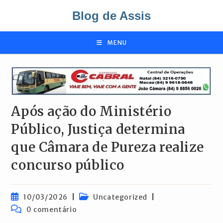
Ir
Blog de Assis
para
o
conteúdo
MENU
Após ação do Ministério
Público, Justiça determina
que Câmara de Pureza realize
concurso público
Post
Categoria
10/03/2026
Uncategorized
publicado:
do
Comentários
0 comentário
post:
do