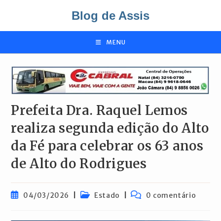
Ir
Blog de Assis
para
o
conteúdo
MENU
Prefeita Dra. Raquel Lemos
realiza segunda edição do Alto
da Fé para celebrar os 63 anos
de Alto do Rodrigues
Post
Categoria
Comentários
04/03/2026
Estado
0 comentário
publicado:
do
do
post:
post: