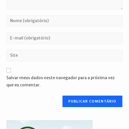
Digite
seu
nome
Digite
ou
seu
nome
endereço
Digite
de
de
o
usuário
e-
URL
para
mail
do
comentar
Salvar meus dados neste navegador para a próxima vez
para
seu
que eu comentar.
comentar
site
(opcional)