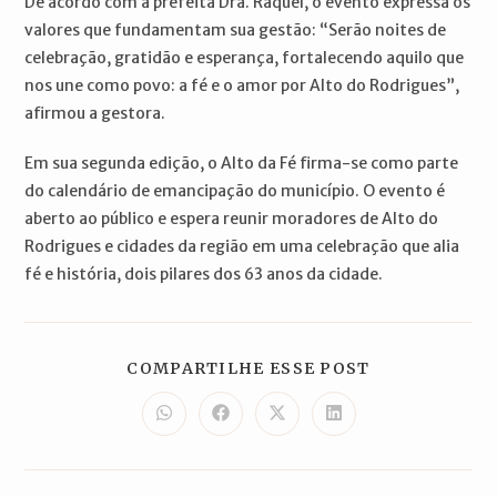
De acordo com a prefeita Dra. Raquel, o evento expressa os
valores que fundamentam sua gestão: “Serão noites de
celebração, gratidão e esperança, fortalecendo aquilo que
nos une como povo: a fé e o amor por Alto do Rodrigues”,
afirmou a gestora.
Em sua segunda edição, o Alto da Fé firma-se como parte
do calendário de emancipação do município. O evento é
aberto ao público e espera reunir moradores de Alto do
Rodrigues e cidades da região em uma celebração que alia
fé e história, dois pilares dos 63 anos da cidade.
COMPARTILH
COMPARTILHE ESSE POST
ESTE
CONTEÚDO
Abre
Abre
Abre
Abre
em
em
em
em
uma
uma
uma
uma
nova
nova
nova
nova
janela
janela
janela
janela