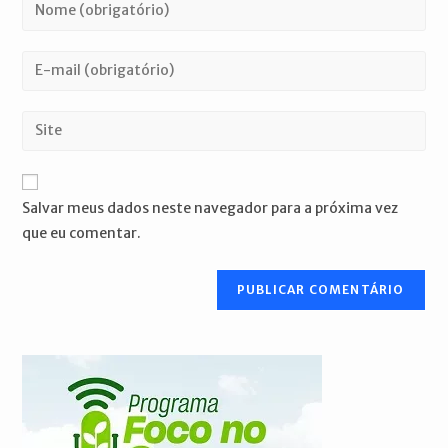
Digite
seu
nome
Digite
ou
seu
nome
endereço
Digite
de
de
o
usuário
e-
URL
para
mail
do
comentar
Salvar meus dados neste navegador para a próxima vez
para
seu
que eu comentar.
comentar
site
(opcional)