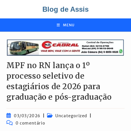
Ir
Blog de Assis
para
o
conteúdo
MENU
MPF no RN lança o 1º
processo seletivo de
estagiários de 2026 para
graduação e pós-graduação
Post
Categoria
03/03/2026
Uncategorized
publicado:
do
Comentários
0 comentário
post:
do