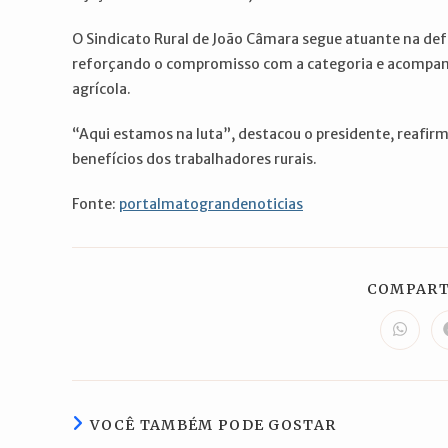
O Sindicato Rural de João Câmara segue atuante na de
reforçando o compromisso com a categoria e acompan
agrícola.
“Aqui estamos na luta”, destacou o presidente, reafir
benefícios dos trabalhadores rurais.
Fonte:
portalmatograndenoticias
COMPART
Abre
em
uma
nova
janela
VOCÊ TAMBÉM PODE GOSTAR