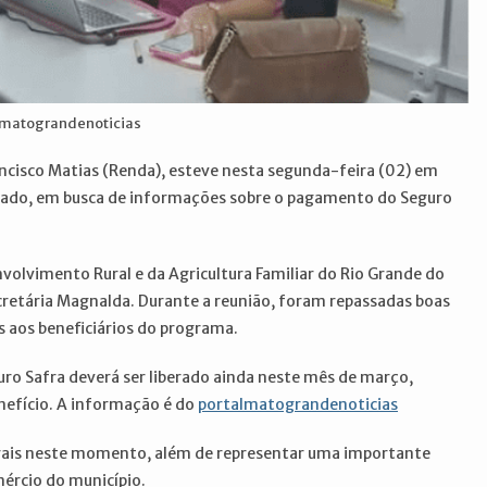
almatograndenoticias
ancisco Matias (Renda), esteve nesta segunda-feira (02) em
tado, em busca de informações sobre o pagamento do Seguro
nvolvimento Rural e da Agricultura Familiar do Rio Grande do
ecretária Magnalda. Durante a reunião, foram repassadas boas
os aos beneficiários do programa.
o Safra deverá ser liberado ainda neste mês de março,
enefício. A informação é do
portalmatograndenoticias
rurais neste momento, além de representar uma importante
ércio do município.