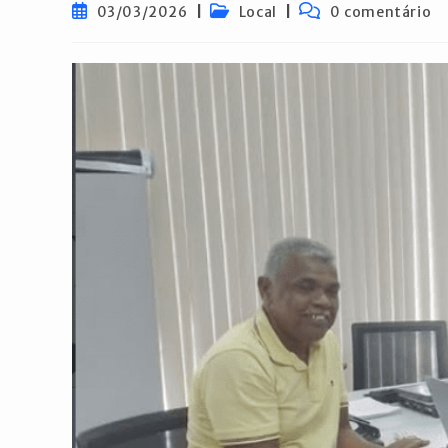
Post
Categoria
Comentários
03/03/2026
Local
0 comentário
publicado:
do
do
post:
post: