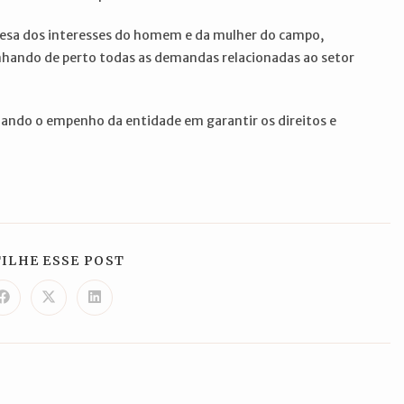
fesa dos interesses do homem e da mulher do campo,
hando de perto todas as demandas relacionadas ao setor
mando o empenho da entidade em garantir os direitos e
COMPARTILHAR
ILHE ESSE POST
ESTE
CONTEÚDO
Abre
Abre
Abre
em
em
em
uma
uma
uma
nova
nova
nova
janela
janela
janela