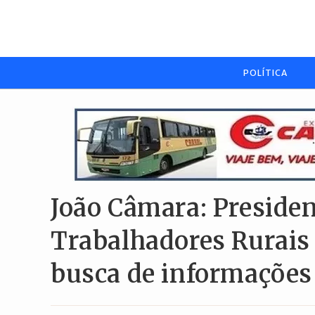
Ir
para
o
conteúdo
POLÍTICA
João Câmara: Presiden
Trabalhadores Rurais
busca de informações 