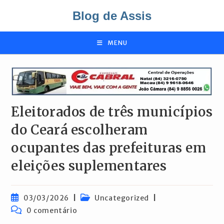
Ir
Blog de Assis
para
o
conteúdo
MENU
Eleitorados de três municípios
do Ceará escolheram
ocupantes das prefeituras em
eleições suplementares
Post
Categoria
03/03/2026
Uncategorized
publicado:
do
Comentários
0 comentário
post:
do