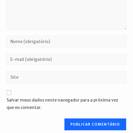
Digite
seu
nome
Digite
ou
seu
nome
endereço
Digite
de
de
o
usuário
e-
URL
para
mail
do
comentar
Salvar meus dados neste navegador para a próxima vez
para
seu
que eu comentar.
comentar
site
(opcional)