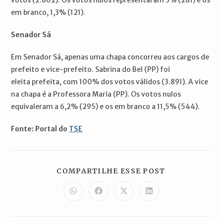
em branco, 1,3% (121).
Senador Sá
Em Senador Sá, apenas uma chapa concorreu aos cargos de
prefeito e vice-prefeito. Sabrina do Bel (PP) foi
eleita prefeita, com 100% dos votos válidos (3.891). A vice
na chapa é a Professora Maria (PP). Os votos nulos
equivaleram a 6,2% (295) e os em branco a 11,5% (544).
Fonte: Portal do
TSE
COMPARTILH
COMPARTILHE ESSE POST
ESTE
CONTEÚDO
Abre
Abre
Abre
Abre
em
em
em
em
uma
uma
uma
uma
nova
nova
nova
nova
janela
janela
janela
janela