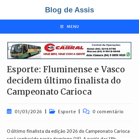
Ir
Blog de Assis
para
o
conteúdo
MENU
Esporte: Fluminense e Vasco
decidem último finalista do
Campeonato Carioca
Post
Categoria
Comentários
01/03/2026
Esporte
0 comentário
publicado:
do
do
post:
post:
O último finalista da edição 2026 do Campeonato Carioca