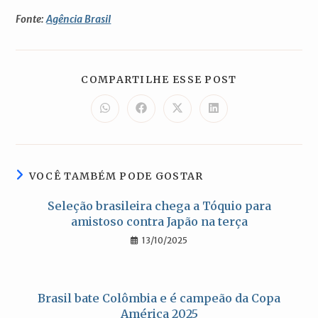
Fonte:
Agência Brasil
COMPARTILH
COMPARTILHE ESSE POST
ESTE
CONTEÚDO
Abre
Abre
Abre
Abre
em
em
em
em
uma
uma
uma
uma
nova
nova
nova
nova
janela
janela
janela
janela
VOCÊ TAMBÉM PODE GOSTAR
Seleção brasileira chega a Tóquio para
amistoso contra Japão na terça
13/10/2025
Brasil bate Colômbia e é campeão da Copa
América 2025