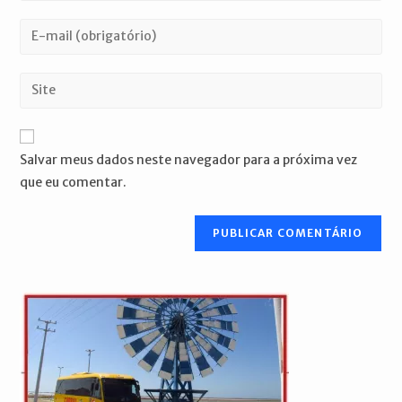
nome
Digite
ou
seu
nome
endereço
Digite
de
de
o
usuário
e-
URL
para
mail
do
comentar
Salvar meus dados neste navegador para a próxima vez
para
seu
que eu comentar.
comentar
site
(opcional)