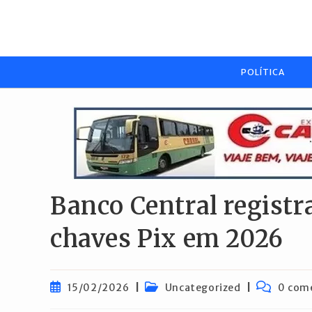
Ir
para
o
conteúdo
POLÍTICA
Banco Central registr
chaves Pix em 2026
Post
Categoria
Comentári
15/02/2026
Uncategorized
0 com
publicado:
do
do