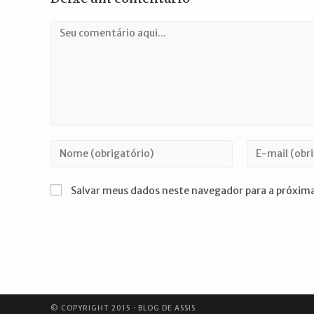
Comentário
Digite
Digite
seu
seu
nome
endereço
Salvar meus dados neste navegador para a próxima
ou
de
nome
e-
de
mail
usuário
para
para
comentar
comentar
© COPYRIGHT 2015 · BLOG DE ASSIS