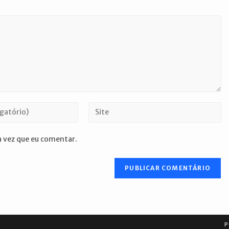
Digite
o
URL
 vez que eu comentar.
do
seu
site
(opcional)
P