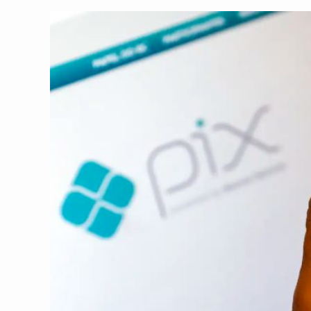
post:
post: