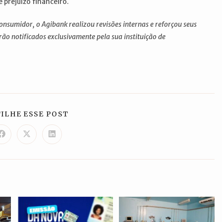
 prejuízo financeiro.
nsumidor, o Agibank realizou revisões internas e reforçou seus
ão notificados exclusivamente pela sua instituição de
COMPARTILHAR
ILHE ESSE POST
ESTE
CONTEÚDO
Abre
Abre
Abre
em
em
em
uma
uma
uma
nova
nova
nova
janela
janela
janela