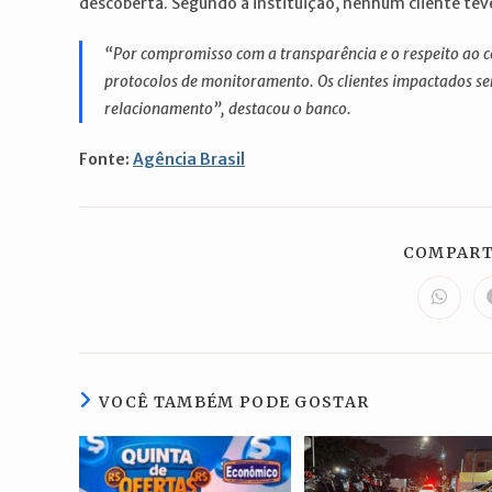
descoberta. Segundo a instituição, nenhum cliente teve
“Por compromisso com a transparência e o respeito ao co
protocolos de monitoramento. Os clientes impactados ser
relacionamento”, destacou o banco.
Fonte:
Agência Brasil
COMPART
Abre
em
uma
nova
janela
VOCÊ TAMBÉM PODE GOSTAR