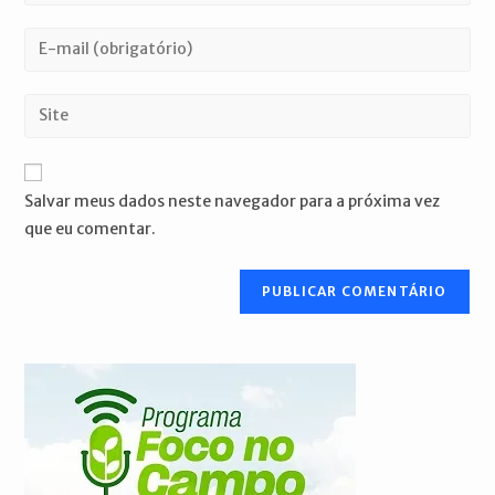
seu
nome
Digite
ou
seu
nome
endereço
Digite
de
de
o
usuário
e-
URL
para
mail
do
comentar
Salvar meus dados neste navegador para a próxima vez
para
seu
que eu comentar.
comentar
site
(opcional)