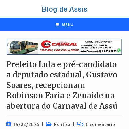
Ir
Blog de Assis
para
o
conteúdo
MENU
Prefeito Lula e pré-candidato
a deputado estadual, Gustavo
Soares, recepcionam
Robinson Faria e Zenaide na
abertura do Carnaval de Assú
Post
Categoria
Comentários
14/02/2026
Política
0 comentário