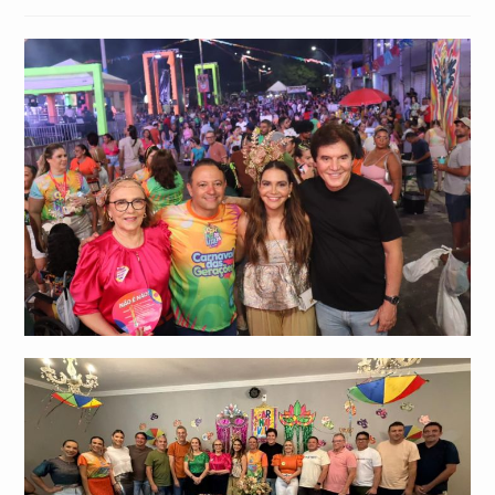
publicado:
do
do
post:
post: