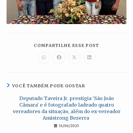
COMPARTILH
COMPARTILHE ESSE POST
ESTE
CONTEÚDO
Abre
Abre
Abre
Abre
em
em
em
em
uma
uma
uma
uma
nova
nova
nova
nova
janela
janela
janela
janela
VOCÊ TAMBÉM PODE GOSTAR
Deputado Taveira Jr. prestigia ‘São João
Câmara’ e é fotografado ladeado quatro
vereadores da situação, além do ex-vereador
Amistrong Bezerra
16/06/2025