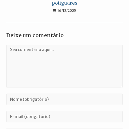
potiguares
16/12/2025
Deixe um comentário
Comentário
Digite
seu
nome
Digite
ou
seu
nome
endereço