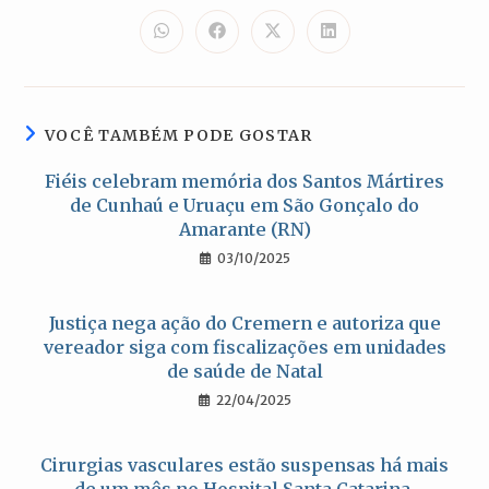
ESTE
CONTEÚDO
Abre
Abre
Abre
Abre
em
em
em
em
uma
uma
uma
uma
nova
nova
nova
nova
janela
janela
janela
janela
VOCÊ TAMBÉM PODE GOSTAR
Fiéis celebram memória dos Santos Mártires
de Cunhaú e Uruaçu em São Gonçalo do
Amarante (RN)
03/10/2025
Justiça nega ação do Cremern e autoriza que
vereador siga com fiscalizações em unidades
de saúde de Natal
22/04/2025
Cirurgias vasculares estão suspensas há mais