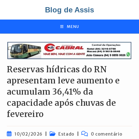
Ir
Blog de Assis
para
o
conteúdo
MENU
Reservas hídricas do RN
apresentam leve aumento e
acumulam 36,41% da
capacidade após chuvas de
fevereiro
Post
Categoria
Comentários
10/02/2026
Estado
0 comentário