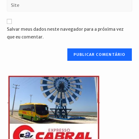
Digite
de
de
o
usuário
e-
URL
para
mail
do
comentar
Salvar meus dados neste navegador para a próxima vez
para
seu
que eu comentar.
comentar
site
(opcional)