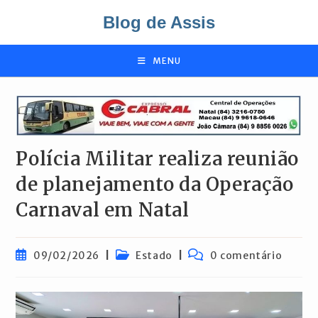
Ir
Blog de Assis
para
o
conteúdo
MENU
Polícia Militar realiza reunião
de planejamento da Operação
Carnaval em Natal
Post
Categoria
Comentários
09/02/2026
Estado
0 comentário
publicado:
do
do
post:
post: