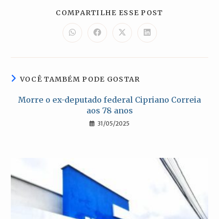
COMPARTILH
COMPARTILHE ESSE POST
ESTE
CONTEÚDO
Abre
Abre
Abre
Abre
em
em
em
em
uma
uma
uma
uma
nova
nova
nova
nova
janela
janela
janela
janela
VOCÊ TAMBÉM PODE GOSTAR
Morre o ex-deputado federal Cipriano Correia
aos 78 anos
31/05/2025