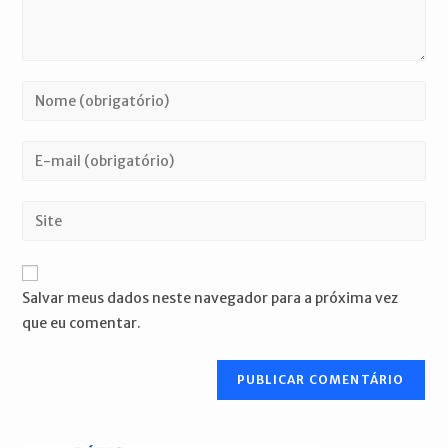
Digite
seu
nome
Digite
ou
seu
nome
endereço
Digite
de
de
o
usuário
e-
URL
para
mail
do
comentar
Salvar meus dados neste navegador para a próxima vez
para
seu
que eu comentar.
comentar
site
(opcional)