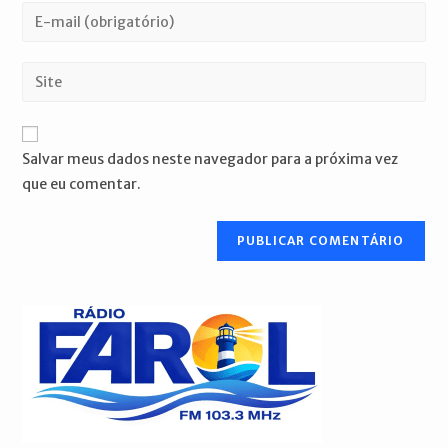
nome
Digite
ou
seu
nome
endereço
Digite
de
de
o
usuário
e-
URL
para
mail
do
comentar
Salvar meus dados neste navegador para a próxima vez
para
seu
que eu comentar.
comentar
site
(opcional)