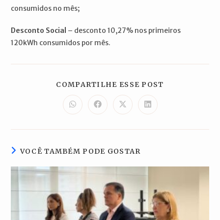
consumidos no mês;
Desconto Social
– desconto 10,27% nos primeiros
120kWh consumidos por mês.
COMPARTILH
COMPARTILHE ESSE POST
ESTE
CONTEÚDO
Abre
Abre
Abre
Abre
em
em
em
em
uma
uma
uma
uma
nova
nova
nova
nova
janela
janela
janela
janela
VOCÊ TAMBÉM PODE GOSTAR