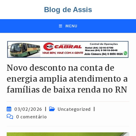
Ir
Blog de Assis
para
o
conteúdo
MENU
Novo desconto na conta de
energia amplia atendimento a
famílias de baixa renda no RN
Post
Categoria
03/02/2026
Uncategorized
publicado:
do
Comentários
0 comentário
post:
do
post: