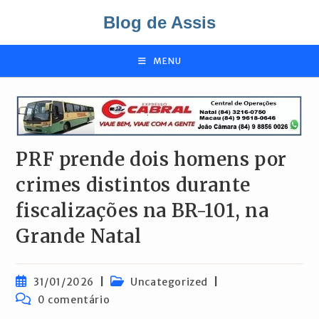
Ir
Blog de Assis
para
o
conteúdo
MENU
PRF prende dois homens por
crimes distintos durante
fiscalizações na BR-101, na
Grande Natal
Post
Categoria
31/01/2026
Uncategorized
publicado:
do
Comentários
0 comentário
post:
do