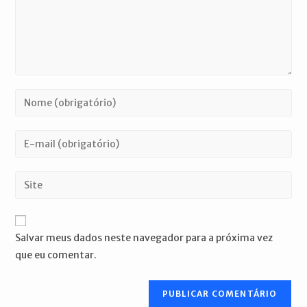
Digite
seu
nome
Digite
ou
seu
nome
endereço
Digite
de
de
o
usuário
e-
URL
para
mail
do
comentar
Salvar meus dados neste navegador para a próxima vez
para
seu
que eu comentar.
comentar
site
(opcional)