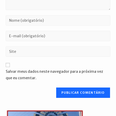
Digite
seu
nome
Digite
ou
seu
nome
endereço
Digite
de
de
o
usuário
e-
URL
para
mail
do
comentar
Salvar meus dados neste navegador para a próxima vez
para
seu
que eu comentar.
comentar
site
(opcional)