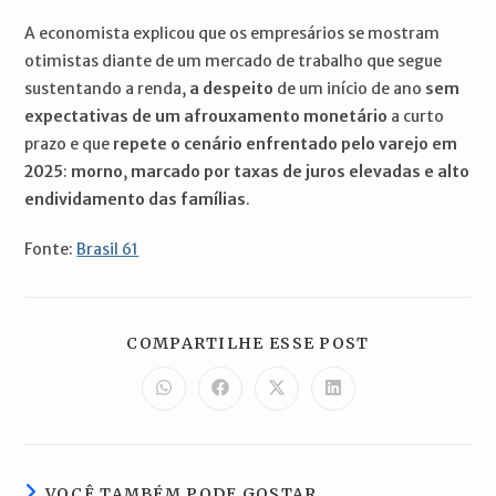
A economista explicou que os empresários se mostram
otimistas diante de um mercado de trabalho que segue
sustentando a renda,
a despeito
de um início de ano
sem
expectativas de um afrouxamento monetário
a curto
prazo e que
repete o cenário enfrentado pelo varejo em
2025
:
morno
,
marcado por taxas de juros elevadas e alto
endividamento das famílias
.
Fonte:
Brasil 61
COMPARTILH
COMPARTILHE ESSE POST
ESTE
CONTEÚDO
Abre
Abre
Abre
Abre
em
em
em
em
uma
uma
uma
uma
nova
nova
nova
nova
janela
janela
janela
janela
VOCÊ TAMBÉM PODE GOSTAR