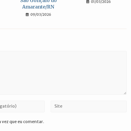
São Gonçalo do
01/03/2026
Amarante/RN
09/03/2026
Digite
o
URL
 vez que eu comentar.
do