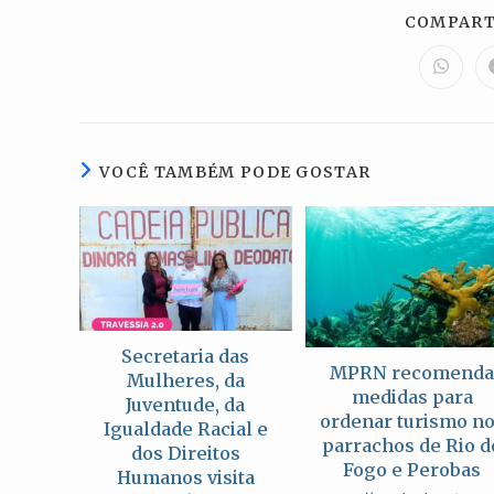
COMPART
Abre
em
uma
nova
janela
VOCÊ TAMBÉM PODE GOSTAR
Secretaria das
MPRN recomend
Mulheres, da
medidas para
Juventude, da
ordenar turismo n
Igualdade Racial e
parrachos de Rio d
dos Direitos
Fogo e Perobas
Humanos visita