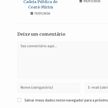
Cadeia Pública de
09/07/2026
Ceará-Mirim
19/01/2026
Deixe um comentário
Comentário
Digite
Digite
seu
seu
nome
endereço
Salvar meus dados neste navegador para a próxima
ou
de