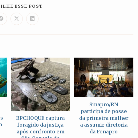
COMPARTILHAR
ILHE ESSE POST
ESTE
CONTEÚDO
Abre
Abre
Abre
em
em
em
uma
uma
uma
nova
nova
nova
janela
janela
janela
a
Sinapro/RN
participa de posse
os
da primeira mulher
BPCHOQUE captura
o
a assumir diretoria
foragido da justiça
da Fenapro
após confronto em