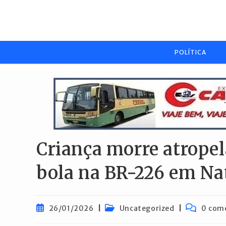
Ir
para
o
conteúdo
POLÍTICA
Criança morre atrope
bola na BR-226 em Na
Post
Categoria
Comentári
26/01/2026
Uncategorized
0 com
publicado:
do
do