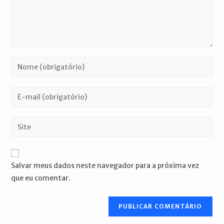
Digite
seu
nome
Digite
ou
seu
nome
endereço
Digite
de
de
o
usuário
e-
URL
para
mail
do
comentar
Salvar meus dados neste navegador para a próxima vez
para
seu
que eu comentar.
comentar
site
(opcional)