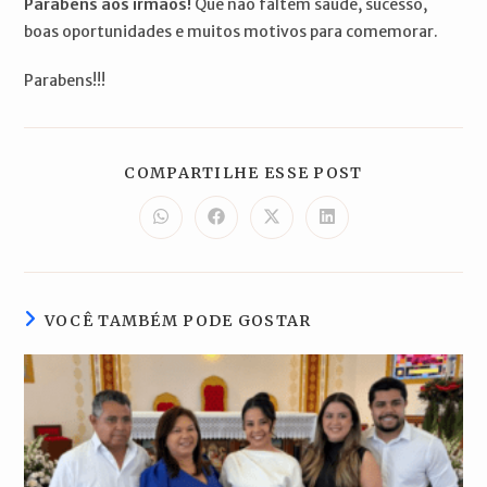
Parabéns aos irmãos!
Que não faltem saúde, sucesso,
boas oportunidades e muitos motivos para comemorar.
Parabens!!!
COMPARTILH
COMPARTILHE ESSE POST
ESTE
CONTEÚDO
Abre
Abre
Abre
Abre
em
em
em
em
uma
uma
uma
uma
nova
nova
nova
nova
janela
janela
janela
janela
VOCÊ TAMBÉM PODE GOSTAR