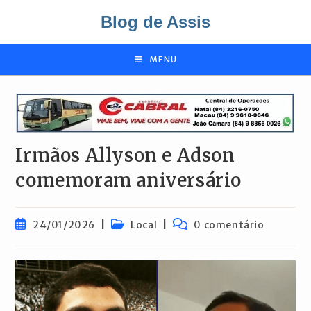
Ir
Blog de Assis
para
o
conteúdo
MENU
Irmãos Allyson e Adson
comemoram aniversário
Post
Categoria
Comentários
24/01/2026
Local
0 comentário
publicado:
do
do
post:
post: