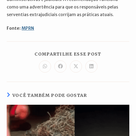
como uma advertência para que os responsáveis pelas
serventias extrajudiciais corrijam as práticas atuais.
Fonte:
MPRN
COMPARTILH
COMPARTILHE ESSE POST
ESTE
CONTEÚDO
Abre
Abre
Abre
Abre
em
em
em
em
uma
uma
uma
uma
nova
nova
nova
nova
janela
janela
janela
janela
VOCÊ TAMBÉM PODE GOSTAR