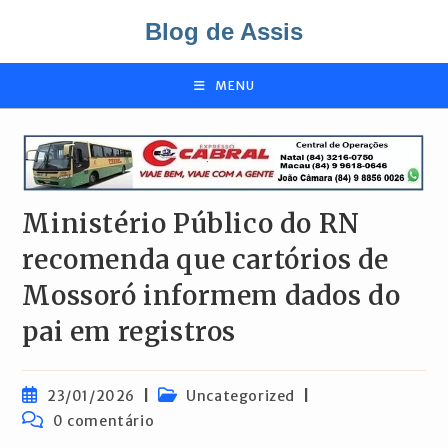
Ir
Blog de Assis
para
o
conteúdo
MENU
Ministério Público do RN
recomenda que cartórios de
Mossoró informem dados do
pai em registros
Post
Categoria
23/01/2026
Uncategorized
publicado:
do
Comentários
0 comentário
post:
do