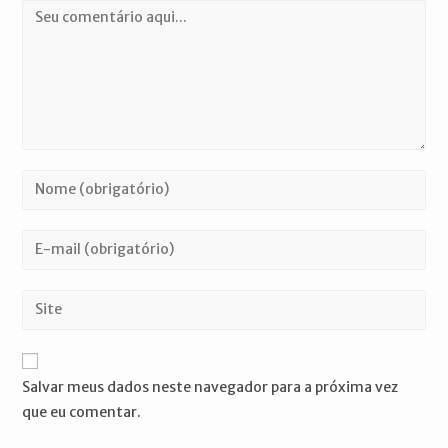
Comentário
Digite
seu
nome
Digite
ou
seu
nome
endereço
Digite
de
de
o
usuário
e-
URL
para
mail
do
comentar
Salvar meus dados neste navegador para a próxima vez
para
seu
que eu comentar.
comentar
site