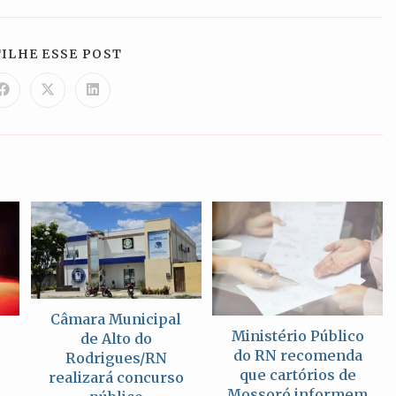
COMPARTILHAR
ILHE ESSE POST
ESTE
CONTEÚDO
Abre
Abre
Abre
em
em
em
uma
uma
uma
nova
nova
nova
janela
janela
janela
Câmara Municipal
Ministério Público
de Alto do
do RN recomenda
Rodrigues/RN
que cartórios de
realizará concurso
l
Mossoró informem