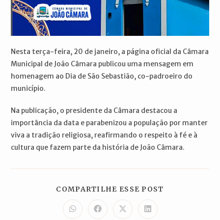
Nesta terça-feira, 20 de janeiro, a página oficial da Câmara
Municipal de João Câmara publicou uma mensagem em
homenagem ao Dia de São Sebastião, co-padroeiro do
município.
Na publicação, o presidente da Câmara destacou a
importância da data e parabenizou a população por manter
viva a tradição religiosa, reafirmando o respeito à fé e à
cultura que fazem parte da história de João Câmara.
COMPARTILH
COMPARTILHE ESSE POST
ESTE
CONTEÚDO
Abre
Abre
Abre
Abre
em
em
em
em