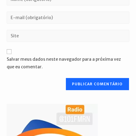
seu
nome
Digite
ou
seu
nome
endereço
Digite
de
de
o
usuário
e-
URL
para
mail
do
comentar
Salvar meus dados neste navegador para a próxima vez
para
seu
que eu comentar.
comentar
site
(opcional)