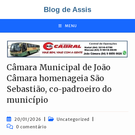
Ir
Blog de Assis
para
o
conteúdo
MENU
Câmara Municipal de João
Câmara homenageia São
Sebastião, co-padroeiro do
município
Post
Categoria
20/01/2026
Uncategorized
publicado:
do
Comentários
0 comentário
post:
do