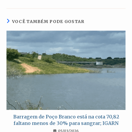
uma
uma
uma
uma
nova
nova
nova
nova
janela
janela
janela
janela
VOCÊ TAMBÉM PODE GOSTAR
Barragem de Poço Branco está na cota 70,82
faltano menos de 30% para sangrar; IGARN
05/03/2026