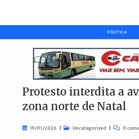
Ir
para
o
conteúdo
POLÍTICA
Protesto interdita a
zona norte de Natal
Post
Categoria
Comentári
19/01/2026
Uncategorized
0 come
publicado:
do
do