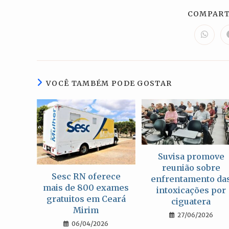
COMPART
Abre
em
uma
nova
janela
VOCÊ TAMBÉM PODE GOSTAR
Suvisa promove
reunião sobre
Sesc RN oferece
enfrentamento da
mais de 800 exames
intoxicações por
gratuitos em Ceará
ciguatera
Mirim
27/06/2026
06/04/2026