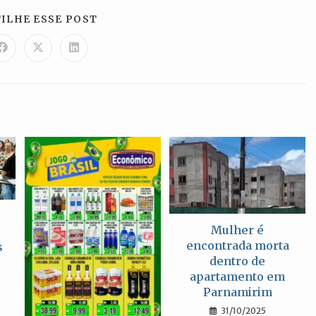
COMPARTILHAR
ILHE ESSE POST
ESTE
CONTEÚDO
Abre
Abre
Abre
em
em
em
uma
uma
uma
nova
nova
nova
janela
janela
janela
Mulher é
encontrada morta
s
dentro de
apartamento em
Parnamirim
31/10/2025