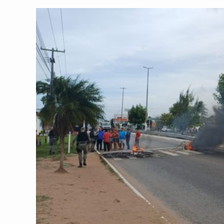
post:
post: