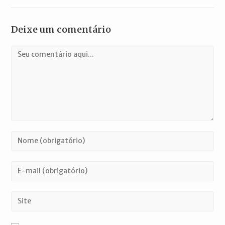
Deixe um comentário
Comentário
Digite
seu
nome
Digite
ou
seu
nome
endereço
Digite
de
de
o
usuário
e-
URL
para