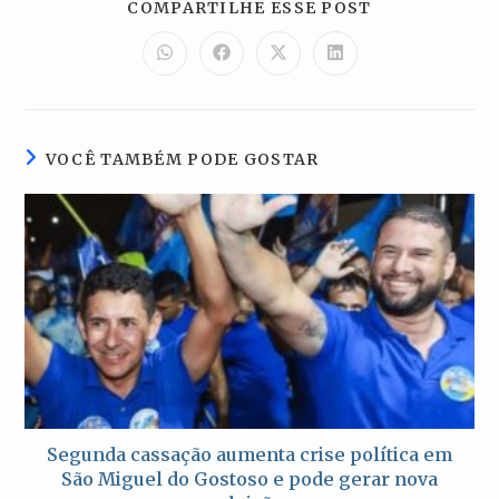
COMPARTILH
COMPARTILHE ESSE POST
ESTE
CONTEÚDO
Abre
Abre
Abre
Abre
em
em
em
em
uma
uma
uma
uma
nova
nova
nova
nova
janela
janela
janela
janela
VOCÊ TAMBÉM PODE GOSTAR
Segunda cassação aumenta crise política em
São Miguel do Gostoso e pode gerar nova