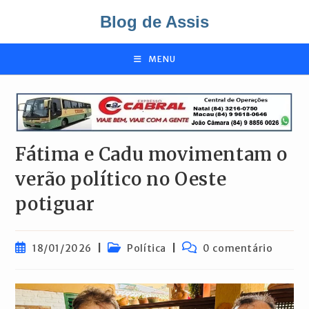
Ir
Blog de Assis
para
o
conteúdo
MENU
Fátima e Cadu movimentam o
verão político no Oeste
potiguar
Post
Categoria
Comentários
18/01/2026
Política
0 comentário
publicado:
do
do
post:
post: