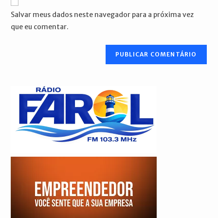
mail
do
comentar
Salvar meus dados neste navegador para a próxima vez
para
seu
que eu comentar.
comentar
site
(opcional)