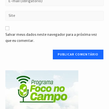
ou
seu
nome
endereço
Digite
de
de
o
usuário
e-
URL
para
mail
do
comentar
Salvar meus dados neste navegador para a próxima vez
para
seu
que eu comentar.
comentar
site
(opcional)