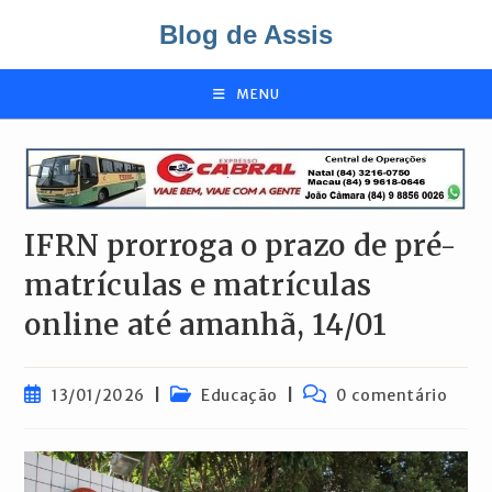
Ir
Blog de Assis
para
o
conteúdo
MENU
IFRN prorroga o prazo de pré-
matrículas e matrículas
online até amanhã, 14/01
Post
Categoria
Comentários
13/01/2026
Educação
0 comentário
publicado:
do
do
post:
post: