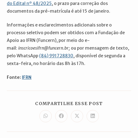
do Edital nº 48/2025
, o prazo para correção dos
documentos da pré-matrícula é até 15 de janeiro.
Informações e esclarecimentos adicionais sobre o
processo seletivo podem ser obtidos com a Fundação de
Apoio ao IFRN (Funcern), por meio do e-
mail:
inscricoesifrn@funcern.br;
ou por mensagem de texto,
pelo WhatsApp
(84) 991728830
, disponível de segunda a
sexta-feira, no horário das 8h às 17h.
Fonte:
IFRN
COMPARTILH
COMPARTILHE ESSE POST
ESTE
CONTEÚDO
Abre
Abre
Abre
Abre
em
em
em
em
uma
uma
uma
uma
nova
nova
nova
nova
janela
janela
janela
janela