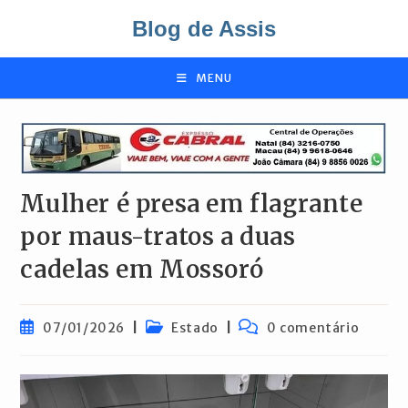
Ir
Blog de Assis
para
o
conteúdo
MENU
Mulher é presa em flagrante
por maus-tratos a duas
cadelas em Mossoró
Post
Categoria
Comentários
07/01/2026
Estado
0 comentário
publicado:
do
do
post:
post: