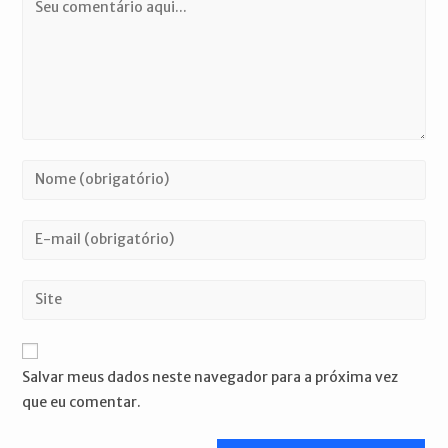
Comentário
Digite
seu
nome
Digite
ou
seu
nome
endereço
Digite
de
de
o
usuário
e-
URL
para
mail
do
comentar
Salvar meus dados neste navegador para a próxima vez
para
seu
que eu comentar.
comentar
site
(opcional)