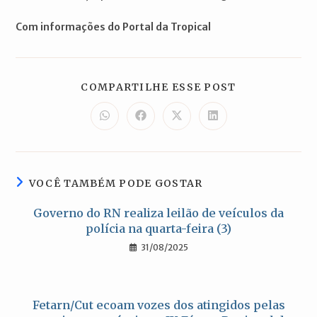
Com informações do Portal da Tropical
COMPARTILH
COMPARTILHE ESSE POST
ESTE
CONTEÚDO
Abre
Abre
Abre
Abre
em
em
em
em
uma
uma
uma
uma
nova
nova
nova
nova
janela
janela
janela
janela
VOCÊ TAMBÉM PODE GOSTAR
Governo do RN realiza leilão de veículos da
polícia na quarta-feira (3)
31/08/2025
Fetarn/Cut ecoam vozes dos atingidos pelas