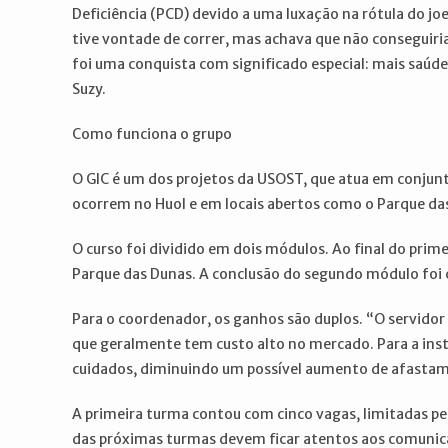
Deficiência (PCD) devido a uma luxação na rótula do jo
tive vontade de correr, mas achava que não conseguiria 
foi uma conquista com significado especial: mais saúde
Suzy.
Como funciona o grupo
O GIC é um dos projetos da USOST, que atua em conjun
ocorrem no Huol e em locais abertos como o Parque das 
O curso foi dividido em dois módulos. Ao final do prim
Parque das Dunas. A conclusão do segundo módulo foi 
Para o coordenador, os ganhos são duplos. “O servidor s
que geralmente tem custo alto no mercado. Para a insti
cuidados, diminuindo um possível aumento de afastame
A primeira turma contou com cinco vagas, limitadas pe
das próximas turmas devem ficar atentos aos comunicad