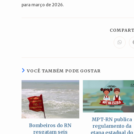
para março de 2026.
COMPART
Abre
em
uma
nova
janela
VOCÊ TAMBÉM PODE GOSTAR
MPT-RN publica
Bombeiros do RN
regulamento da
resgatam seis
etapa estadual do