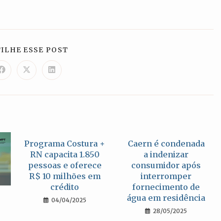
COMPARTILHAR
ILHE ESSE POST
ESTE
CONTEÚDO
Abre
Abre
Abre
em
em
em
uma
uma
uma
nova
nova
nova
janela
janela
janela
Programa Costura +
Caern é condenada
RN capacita 1.850
a indenizar
pessoas e oferece
consumidor após
R$ 10 milhões em
interromper
crédito
fornecimento de
água em residência
04/04/2025
28/05/2025