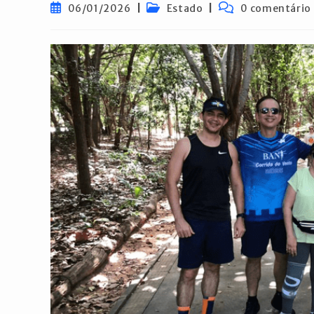
Post
Categoria
Comentários
06/01/2026
Estado
0 comentário
publicado:
do
do
post:
post: