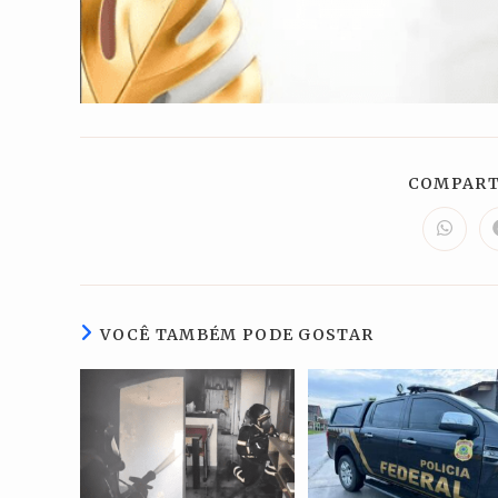
COMPART
Abre
em
uma
nova
janela
VOCÊ TAMBÉM PODE GOSTAR