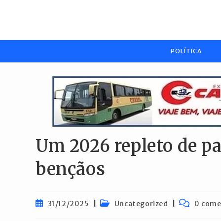
Ir
para
o
conteúdo
POLÍTICA
Um 2026 repleto de pa
bençãos
Post
Categoria
Comentári
31/12/2025
Uncategorized
0 come
publicado:
do
do