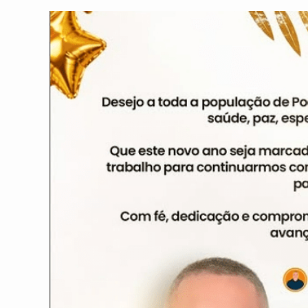
post:
post: