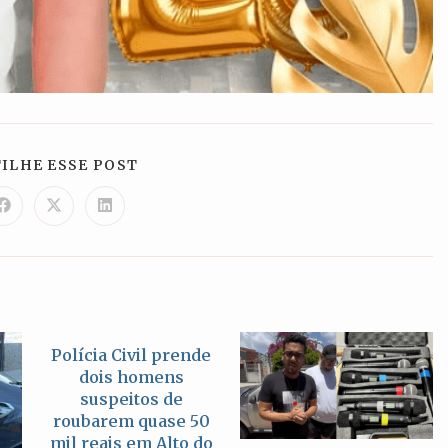
COMPARTILHAR
ILHE ESSE POST
ESTE
CONTEÚDO
Abre
Abre
Abre
em
em
em
uma
uma
uma
nova
nova
nova
janela
janela
janela
Polícia Civil prende
dois homens
suspeitos de
roubarem quase 50
mil reais em Alto do