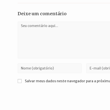
Deixe um comentário
Comentário
Digite
Digite
seu
seu
nome
endereço
Salvar meus dados neste navegador para a próxima
ou
de
nome
e-
de
mail
usuário
para
para
comentar