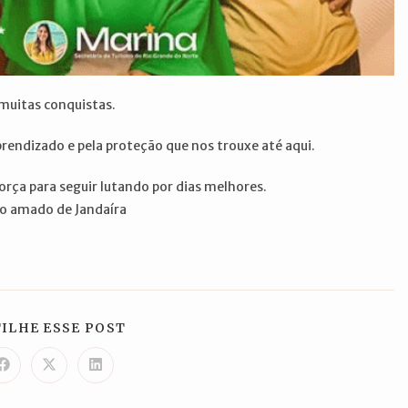
muitas conquistas.
rendizado e pela proteção que nos trouxe até aqui.
rça para seguir lutando por dias melhores.
vo amado de Jandaíra
COMPARTILHAR
ILHE ESSE POST
ESTE
CONTEÚDO
Abre
Abre
Abre
em
em
em
uma
uma
uma