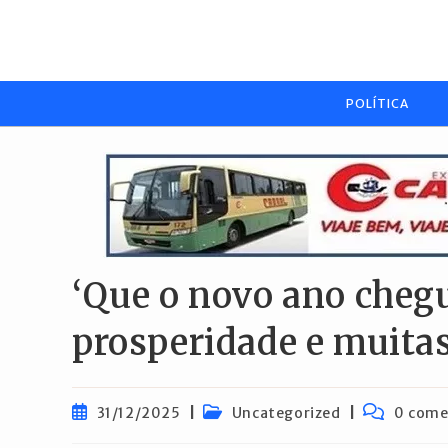
Ir
para
o
conteúdo
POLÍTICA
‘Que o novo ano chegu
prosperidade e muitas
Post
Categoria
Comentári
31/12/2025
Uncategorized
0 come
publicado:
do
do