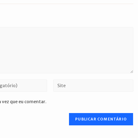
Digite
o
URL
 vez que eu comentar.
do
seu
site
(opcional)