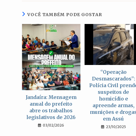
nova
janela
VOCÊ TAMBÉM PODE GOSTAR
“Operação
Desmascarados”:
Polícia Civil prend
suspeitos de
Jandaíra: Mensagem
homicídio e
anual do prefeito
apreende armas,
abre os trabalhos
munições e droga
legislativos de 2026
em Assú
03/02/2026
23/10/2025