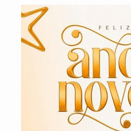
post:
post: