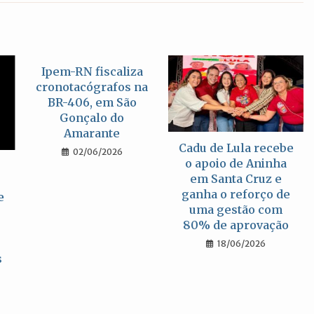
nova
nova
nova
janela
janela
janela
Ipem-RN fiscaliza
cronotacógrafos na
BR-406, em São
Gonçalo do
Amarante
Cadu de Lula recebe
02/06/2026
o apoio de Aninha
em Santa Cruz e
ganha o reforço de
e
uma gestão com
80% de aprovação
18/06/2026
s