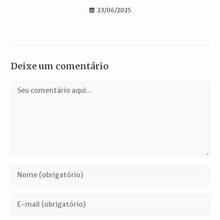
23/06/2025
Deixe um comentário
Comentário
Digite
seu
nome
Digite
ou
seu
nome