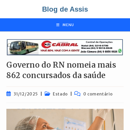
Ir
Blog de Assis
para
o
conteúdo
MENU
Governo do RN nomeia mais
862 concursados da saúde
Post
Categoria
Comentários
31/12/2025
Estado
0 comentário
publicado:
do
do
post:
post: