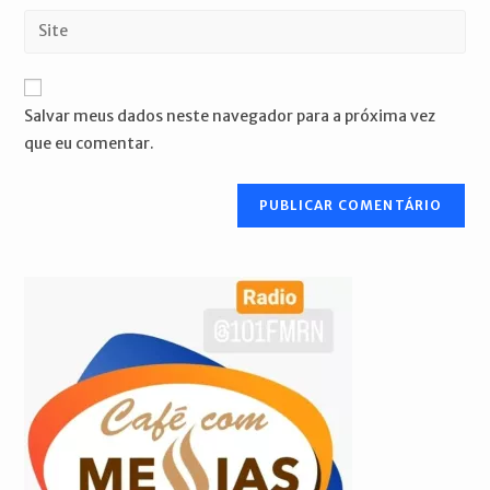
endereço
Digite
de
de
o
usuário
e-
URL
para
mail
do
comentar
Salvar meus dados neste navegador para a próxima vez
para
seu
que eu comentar.
comentar
site
(opcional)