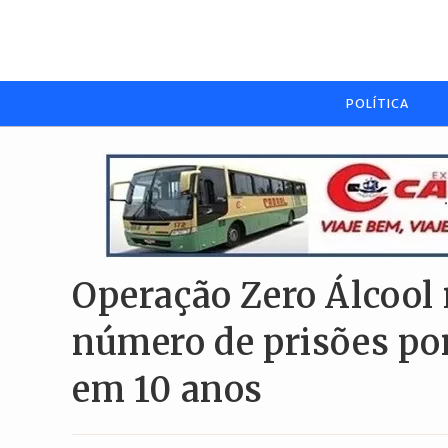
Ir
para
o
conteúdo
POLÍTICA
Operação Zero Álcool 
número de prisões po
em 10 anos