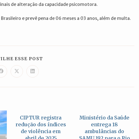
sinais de alteração da capacidade psicomotora.
 Brasileiro e prevê pena de 06 meses a 03 anos, além de multa.
COMPARTILHAR
ILHE ESSE POST
ESTE
CONTEÚDO
Abre
Abre
Abre
em
em
em
uma
uma
uma
nova
nova
nova
janela
janela
janela
CIPTUR registra
Ministério da Saúde
redução dos índices
entrega 18
de violência em
ambulâncias do
abril de 2025
SAMU 192 para o Rio