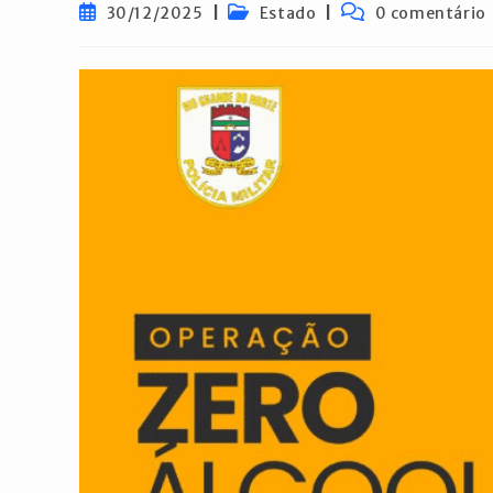
Post
Categoria
Comentários
30/12/2025
Estado
0 comentário
publicado:
do
do
post:
post: