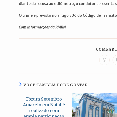
diante da recusa ao etilômetro, o condutor apresenta 
O crime é previsto no artigo 306 do Código de Trânsito
Com informaçções da PMRN
COMPART
Abre
em
uma
nova
janela
VOCÊ TAMBÉM PODE GOSTAR
Fórum Setembro
Amarelo em Natal é
realizado com
ampla participação