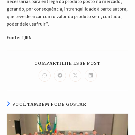
necessárias para entrega do produto posto no mercado,
gerando, por consequência, intranquilidade à parte autora,
que teve de arcar com o valor do produto sem, contudo,
poder dele usufruir”.
Fonte: TJRN
COMPARTILH
COMPARTILHE ESSE POST
ESTE
CONTEÚDO
Abre
Abre
Abre
Abre
em
em
em
em
uma
uma
uma
uma
nova
nova
nova
nova
janela
janela
janela
janela
VOCÊ TAMBÉM PODE GOSTAR