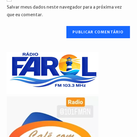
mail
do
comentar
Salvar meus dados neste navegador para a próxima vez
para
seu
que eu comentar.
comentar
site
(opcional)