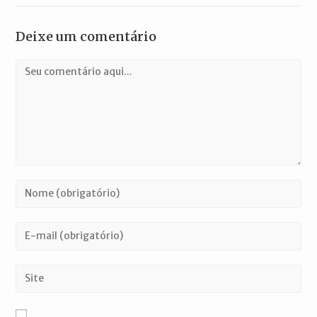
Deixe um comentário
Comentário
Digite
seu
nome
Digite
ou
seu
nome
endereço
Digite
de
de
o
usuário
e-
URL
para