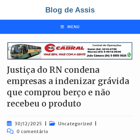
Ir
Blog de Assis
para
o
conteúdo
MENU
Justiça do RN condena
empresas a indenizar grávida
que comprou berço e não
recebeu o produto
Post
Categoria
30/12/2025
Uncategorized
publicado:
do
Comentários
0 comentário
post:
do