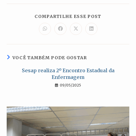
COMPARTILH
COMPARTILHE ESSE POST
ESTE
CONTEÚDO
Abre
Abre
Abre
Abre
em
em
em
em
uma
uma
uma
uma
nova
nova
nova
nova
janela
janela
janela
janela
VOCÊ TAMBÉM PODE GOSTAR
Sesap realiza 2º Encontro Estadual da
Enfermagem
09/05/2025