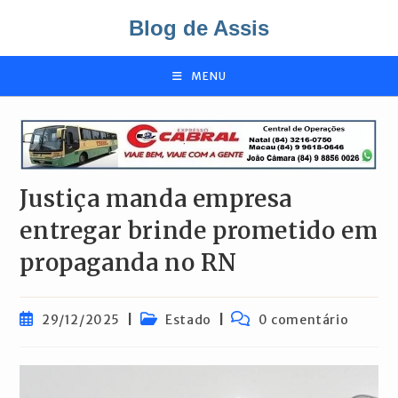
Ir
Blog de Assis
para
o
conteúdo
MENU
Justiça manda empresa
entregar brinde prometido em
propaganda no RN
Post
Categoria
Comentários
29/12/2025
Estado
0 comentário
publicado:
do
do
post:
post: