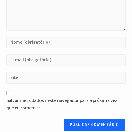
Digite
seu
nome
Digite
ou
seu
nome
endereço
Digite
de
de
o
usuário
e-
URL
para
mail
do
comentar
Salvar meus dados neste navegador para a próxima vez
para
seu
que eu comentar.
comentar
site
(opcional)