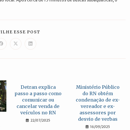
COMPARTILHAR
ILHE ESSE POST
ESTE
CONTEÚDO
Abre
Abre
Abre
em
em
em
uma
uma
uma
nova
nova
nova
janela
janela
janela
Detran explica
Ministério Público
passo a passo como
do RN obtém
comunicar ou
condenação de ex-
cancelar venda de
vereador e ex-
veículos no RN
assessores por
desvio de verbas
22/07/2025
16/09/2025