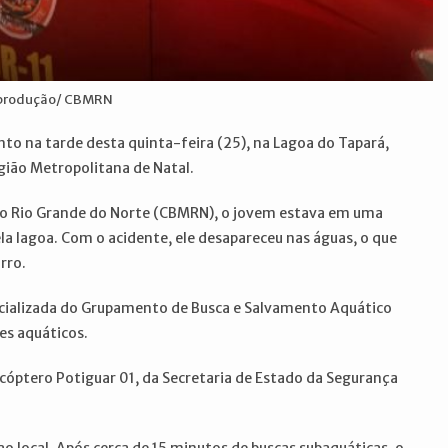
eprodução/ CBMRN
o na tarde desta quinta-feira (25), na Lagoa do Tapará,
egião Metropolitana de Natal.
o Rio Grande do Norte (CBMRN), o jovem estava em uma
 lagoa. Com o acidente, ele desapareceu nas águas, o que
rro.
pecializada do Grupamento de Busca e Salvamento Aquático
es aquáticos.
óptero Potiguar 01, da Secretaria de Estado da Segurança
o local. Após cerca de 15 minutos de buscas subaquáticas, o