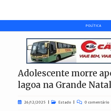
Ir
para
o
conteúdo
POLÍTICA
Adolescente morre ap
lagoa na Grande Nata
Post
Categoria
Comentários
26/12/2025
Estado
0 comentário
publicado:
do
do