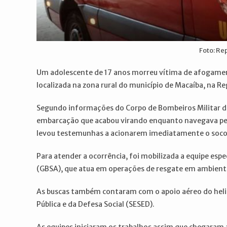
Foto: R
Um adolescente de 17 anos morreu vítima de afogament
localizada na zona rural do município de Macaíba, na R
Segundo informações do Corpo de Bombeiros Militar d
embarcação que acabou virando enquanto navegava pela
levou testemunhas a acionarem imediatamente o soco
Para atender a ocorrência, foi mobilizada a equipe es
(GBSA), que atua em operações de resgate em ambient
As buscas também contaram com o apoio aéreo do helic
Pública e da Defesa Social (SESED).
As equipes iniciaram os trabalhos assim que chegaram a