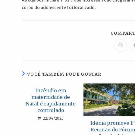
corpo do adolescente foi localizado.
COMPART
Abre
em
uma
nova
janela
VOCÊ TAMBÉM PODE GOSTAR
Incêndio em
maternidade de
Natal é rapidamente
controlado
22/04/2025
Idema promove 1ª
Reunião do Fórum