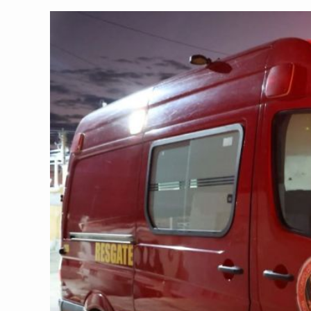
post:
post: