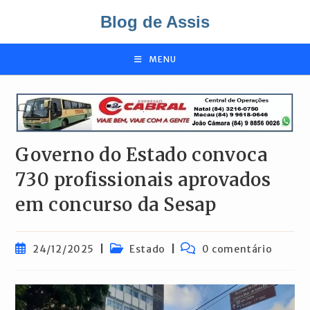
Ir
Blog de Assis
para
o
conteúdo
MENU
Governo do Estado convoca
730 profissionais aprovados
em concurso da Sesap
Post
Categoria
Comentários
24/12/2025
Estado
0 comentário
publicado:
do
do
post:
post: