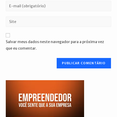
nome
Digite
ou
seu
nome
endereço
Digite
de
de
o
usuário
e-
URL
para
mail
do
comentar
Salvar meus dados neste navegador para a próxima vez
para
seu
que eu comentar.
comentar
site
(opcional)