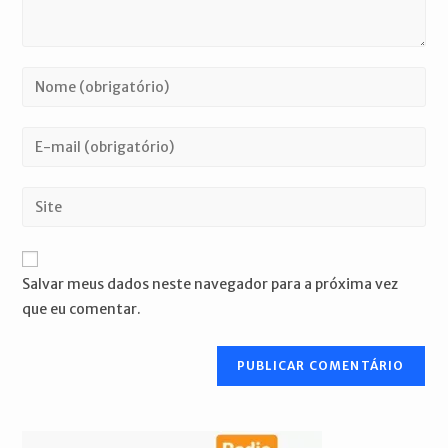
Digite
seu
nome
Digite
ou
seu
nome
endereço
Digite
de
de
o
usuário
e-
URL
para
mail
do
comentar
Salvar meus dados neste navegador para a próxima vez
para
seu
que eu comentar.
comentar
site
(opcional)