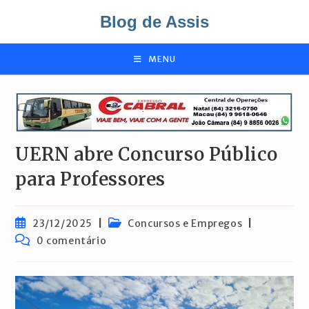
Ir
Blog de Assis
para
o
conteúdo
MENU
UERN abre Concurso Público
para Professores
Post
Categoria
23/12/2025
Concursos e Empregos
publicado:
do
Comentários
0 comentário
post:
do
post: