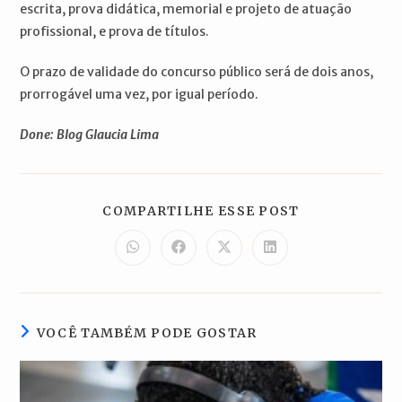
escrita, prova didática, memorial e projeto de atuação
profissional, e prova de títulos.
O prazo de validade do concurso público será de dois anos,
prorrogável uma vez, por igual período.
Done: Blog Glaucia Lima
COMPARTILH
COMPARTILHE ESSE POST
ESTE
CONTEÚDO
Abre
Abre
Abre
Abre
em
em
em
em
uma
uma
uma
uma
nova
nova
nova
nova
janela
janela
janela
janela
VOCÊ TAMBÉM PODE GOSTAR