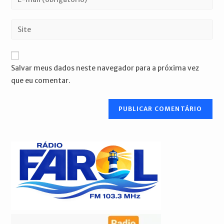
ou
seu
nome
endereço
Digite
de
de
o
usuário
e-
URL
para
mail
do
comentar
Salvar meus dados neste navegador para a próxima vez
para
seu
que eu comentar.
comentar
site
(opcional)