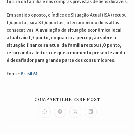
futura da família e nas compras previstas de bens duráveis.
Em sentido oposto, o Índice de Situação Atual (ISA) recuou
1,4 ponto, para 83,4 pontos, interrompendo duas altas
consecutivas.
A avaliação da situação econômica local
atual caiu 1,7 ponto, enquanto a percepção sobre a
situação financeira atual da família recuou 1,0 ponto,
reforçando a leitura de que o momento presente ainda
é desafiador para grande parte dos consumidores.
Fonte:
Brasil 61
COMPARTILH
COMPARTILHE ESSE POST
ESTE
CONTEÚDO
Abre
Abre
Abre
Abre
em
em
em
em
uma
uma
uma
uma
nova
nova
nova
nova
janela
janela
janela
janela