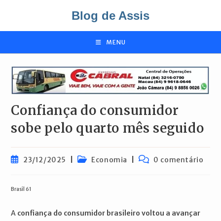
Ir
Blog de Assis
para
o
conteúdo
MENU
Confiança do consumidor
sobe pelo quarto mês seguido
Post
Categoria
Comentários
23/12/2025
Economia
0 comentário
publicado:
do
do
post:
post:
Brasil 61
A
confiança do consumidor brasileiro voltou a avançar