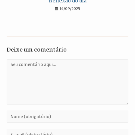
Reflexão do dia
14/09/2025
Deixe um comentário
Comentário
Digite
seu
nome
Digite