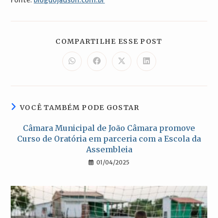
COMPARTILH
COMPARTILHE ESSE POST
ESTE
CONTEÚDO
Abre
Abre
Abre
Abre
em
em
em
em
uma
uma
uma
uma
nova
nova
nova
nova
janela
janela
janela
janela
VOCÊ TAMBÉM PODE GOSTAR
Câmara Municipal de João Câmara promove
Curso de Oratória em parceria com a Escola da
Assembleia
01/04/2025