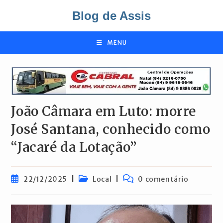
Ir
Blog de Assis
para
o
conteúdo
MENU
João Câmara em Luto: morre
José Santana, conhecido como
“Jacaré da Lotação”
Post
Categoria
Comentários
22/12/2025
Local
0 comentário
publicado:
do
do
post:
post: