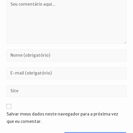
Comentário
Digite
seu
nome
Digite
ou
seu
nome
endereço
Digite
de
de
o
usuário
e-
URL
para
mail
do
comentar
Salvar meus dados neste navegador para a próxima vez
para
seu
que eu comentar.
comentar
site
(opcional)