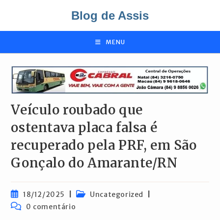
Ir
Blog de Assis
para
o
conteúdo
MENU
Veículo roubado que
ostentava placa falsa é
recuperado pela PRF, em São
Gonçalo do Amarante/RN
Post
Categoria
18/12/2025
Uncategorized
publicado:
do
Comentários
0 comentário
post:
do