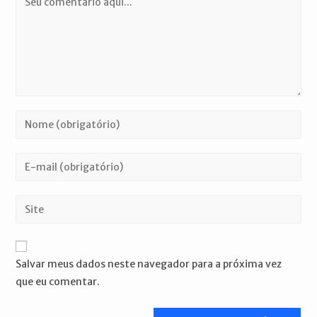
Digite
seu
nome
Digite
ou
seu
nome
endereço
Digite
de
de
o
usuário
e-
URL
para
mail
do
comentar
Salvar meus dados neste navegador para a próxima vez
para
seu
que eu comentar.
comentar
site
(opcional)