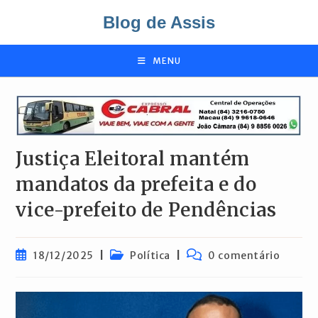
Ir
Blog de Assis
para
o
conteúdo
MENU
Justiça Eleitoral mantém
mandatos da prefeita e do
vice-prefeito de Pendências
Post
Categoria
Comentários
18/12/2025
Política
0 comentário
publicado:
do
do
post:
post: