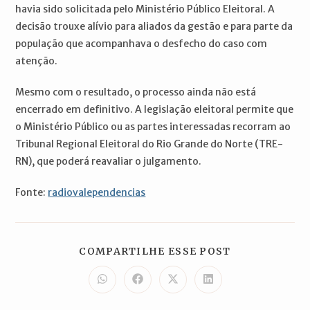
havia sido solicitada pelo Ministério Público Eleitoral. A
decisão trouxe alívio para aliados da gestão e para parte da
população que acompanhava o desfecho do caso com
atenção.
Mesmo com o resultado, o processo ainda não está
encerrado em definitivo. A legislação eleitoral permite que
o Ministério Público ou as partes interessadas recorram ao
Tribunal Regional Eleitoral do Rio Grande do Norte (TRE-
RN), que poderá reavaliar o julgamento.
Fonte:
radiovalependencias
COMPARTILH
COMPARTILHE ESSE POST
ESTE
CONTEÚDO
Abre
Abre
Abre
Abre
em
em
em
em
uma
uma
uma
uma