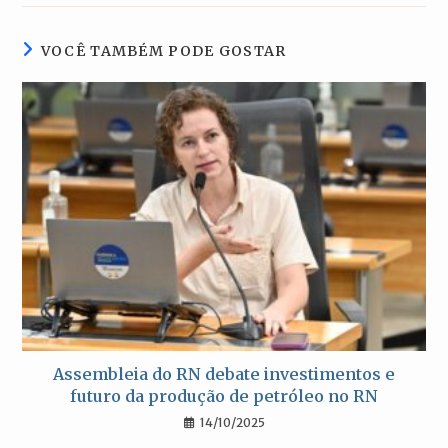
nova
nova
nova
nova
janela
janela
janela
janela
VOCÊ TAMBÉM PODE GOSTAR
Assembleia do RN debate investimentos e
futuro da produção de petróleo no RN
14/10/2025