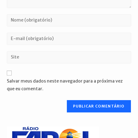
Digite
seu
nome
Digite
ou
seu
nome
endereço
Digite
de
de
o
usuário
e-
URL
para
mail
do
comentar
Salvar meus dados neste navegador para a próxima vez
para
seu
que eu comentar.
comentar
site
(opcional)