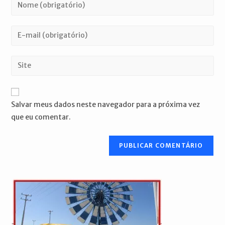
Digite
seu
nome
Digite
ou
seu
nome
endereço
Digite
de
de
o
usuário
e-
URL
para
mail
do
comentar
Salvar meus dados neste navegador para a próxima vez
para
seu
que eu comentar.
comentar
site
(opcional)