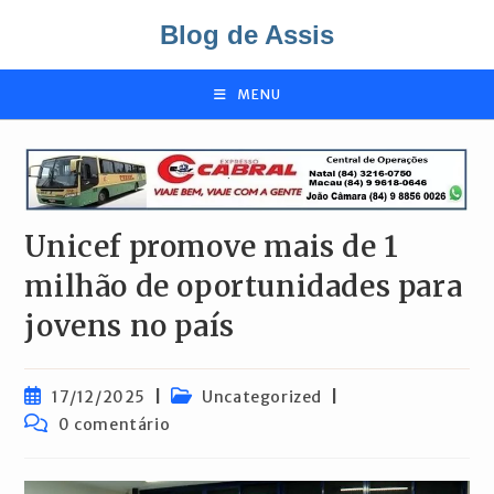
Ir
Blog de Assis
para
o
conteúdo
MENU
Unicef promove mais de 1
milhão de oportunidades para
jovens no país
Post
Categoria
17/12/2025
Uncategorized
publicado:
do
Comentários
0 comentário
post:
do
post: