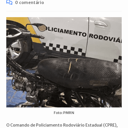
publicado:
do
Comentários
0 comentário
post:
do
post:
Foto: PMRN
O Comando de Policiamento Rodoviário Estadual (CPRE),