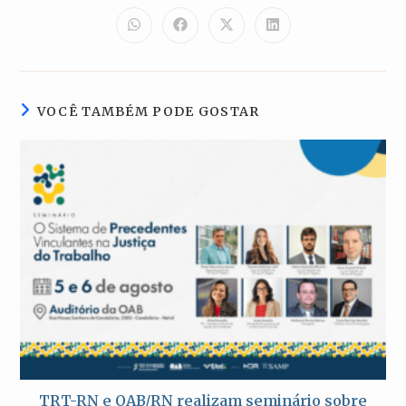
ESTE
CONTEÚDO
Abre
Abre
Abre
Abre
em
em
em
em
uma
uma
uma
uma
nova
nova
nova
nova
janela
janela
janela
janela
VOCÊ TAMBÉM PODE GOSTAR
TRT-RN e OAB/RN realizam seminário sobre