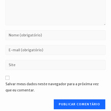
Digite
seu
nome
Digite
ou
seu
nome
endereço
Digite
de
de
o
usuário
e-
URL
para
mail
do
comentar
Salvar meus dados neste navegador para a próxima vez
para
seu
que eu comentar.
comentar
site
(opcional)