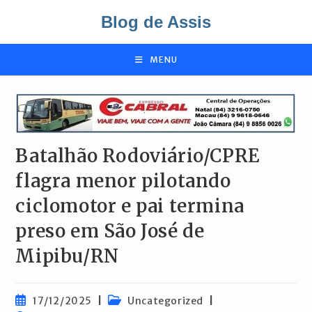
Ir
Blog de Assis
para
o
conteúdo
MENU
Batalhão Rodoviário/CPRE
flagra menor pilotando
ciclomotor e pai termina
preso em São José de
Mipibu/RN
Post
Categoria
17/12/2025
Uncategorized