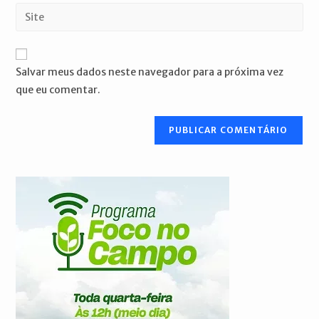
endereço
Digite
de
de
o
usuário
e-
URL
para
mail
do
comentar
Salvar meus dados neste navegador para a próxima vez
para
seu
que eu comentar.
comentar
site
(opcional)