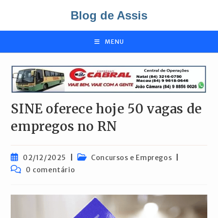
Ir
Blog de Assis
para
o
conteúdo
MENU
SINE oferece hoje 50 vagas de
empregos no RN
Post
Categoria
02/12/2025
Concursos e Empregos
publicado:
do
Comentários
0 comentário
post:
do
post: