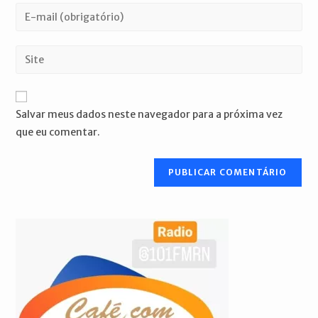
nome
Digite
ou
seu
nome
endereço
Digite
de
de
o
usuário
e-
URL
para
mail
do
comentar
Salvar meus dados neste navegador para a próxima vez
para
seu
que eu comentar.
comentar
site
(opcional)