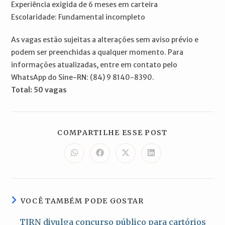
Experiência exigida de 6 meses em carteira
Escolaridade: Fundamental incompleto
As vagas estão sujeitas a alterações sem aviso prévio e
podem ser preenchidas a qualquer momento. Para
informações atualizadas, entre em contato pelo
WhatsApp do Sine-RN: (84) 9 8140-8390.
Total: 50 vagas
COMPARTILH
COMPARTILHE ESSE POST
ESTE
CONTEÚDO
Abre
Abre
Abre
Abre
em
em
em
em
uma
uma
uma
uma
nova
nova
nova
nova
janela
janela
janela
janela
VOCÊ TAMBÉM PODE GOSTAR
TJRN divulga concurso público para cartórios