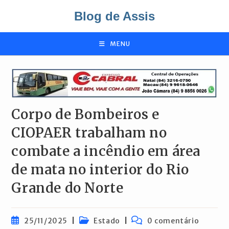
Ir
Blog de Assis
para
o
conteúdo
MENU
Corpo de Bombeiros e
CIOPAER trabalham no
combate a incêndio em área
de mata no interior do Rio
Grande do Norte
Post
Categoria
Comentários
25/11/2025
Estado
0 comentário