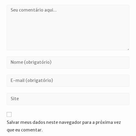
Comentário
Digite
seu
nome
Digite
ou
seu
nome
endereço
Digite
de
de
o
usuário
e-
URL
para
mail
do
comentar
Salvar meus dados neste navegador para a próxima vez
para
seu
que eu comentar.
comentar
site