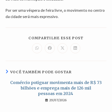
Por ser uma véspera de feira livre, o movimento no centro
da cidade será mais expressivo.
COMPARTILH
COMPARTILHE ESSE POST
ESTE
CONTEÚDO
Abre
Abre
Abre
Abre
em
em
em
em
uma
uma
uma
uma
nova
nova
nova
nova
janela
janela
janela
janela
VOCÊ TAMBÉM PODE GOSTAR
Comércio potiguar movimenta mais de R$ 73
bilhões e emprega mais de 126 mil
pessoas em 2024
29/07/2026