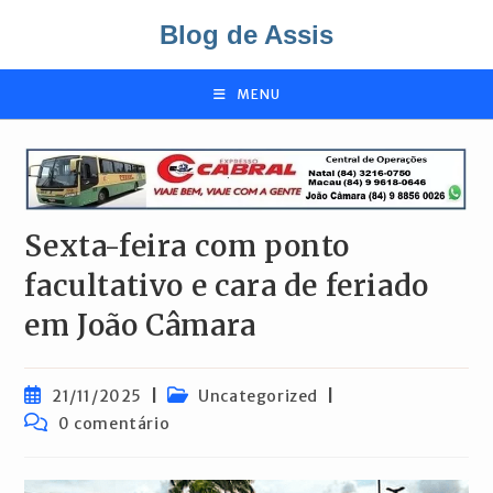
Ir
Blog de Assis
para
o
conteúdo
MENU
Sexta-feira com ponto
facultativo e cara de feriado
em João Câmara
Post
Categoria
21/11/2025
Uncategorized
publicado:
do
Comentários
0 comentário
post:
do
post: