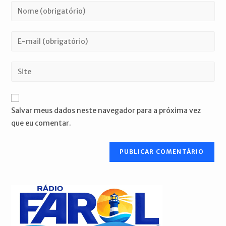
Digite
seu
nome
Digite
ou
seu
nome
endereço
Digite
de
de
o
usuário
e-
URL
para
mail
do
comentar
Salvar meus dados neste navegador para a próxima vez
para
seu
que eu comentar.
comentar
site
(opcional)