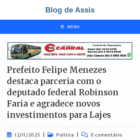
Ir
Blog de Assis
para
o
conteúdo
MENU
Prefeito Felipe Menezes
destaca parceria com o
deputado federal Robinson
Faria e agradece novos
investimentos para Lajes
Post
Categoria
Comentários
12/11/2025
Política
0 comentário