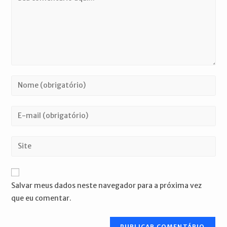
Digite
seu
nome
Digite
ou
seu
nome
endereço
Digite
de
de
o
usuário
e-
URL
para
mail
do
comentar
Salvar meus dados neste navegador para a próxima vez
para
seu
que eu comentar.
comentar
site
(opcional)