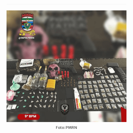
publicado:
do
do
post:
post:
Foto: PMRN