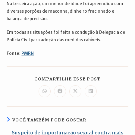
Na terceira ação, um menor de idade foi apreendido com
diversas porções de maconha, dinheiro fracionado e
balança de precisão.
Em todas as situações foi feita a condução à Delegacia de
Polícia Civil para adoção das medidas cabíveis.
Fonte:
PMRN
COMPARTILH
COMPARTILHE ESSE POST
ESTE
CONTEÚDO
Abre
Abre
Abre
Abre
em
em
em
em
uma
uma
uma
uma
nova
nova
nova
nova
janela
janela
janela
janela
VOCÊ TAMBÉM PODE GOSTAR
Suspeito de importunação sexual contra mais