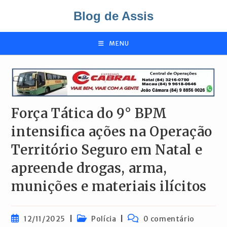
Ir
Blog de Assis
para
o
conteúdo
MENU
Força Tática do 9° BPM
intensifica ações na Operação
Território Seguro em Natal e
apreende drogas, arma,
munições e materiais ilícitos
Post
Categoria
Comentários
12/11/2025
Polícia
0 comentário