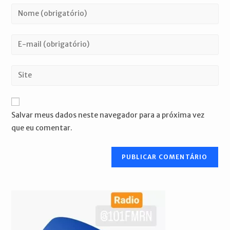
Digite
seu
nome
Digite
ou
seu
nome
endereço
Digite
de
de
o
usuário
e-
URL
para
mail
do
comentar
Salvar meus dados neste navegador para a próxima vez
para
seu
que eu comentar.
comentar
site
(opcional)