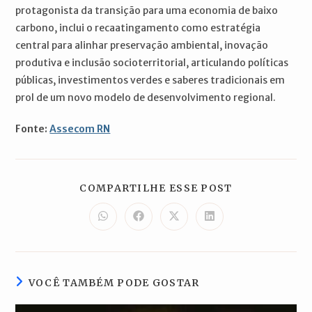
protagonista da transição para uma economia de baixo
carbono, inclui o recaatingamento como estratégia
central para alinhar preservação ambiental, inovação
produtiva e inclusão socioterritorial, articulando políticas
públicas, investimentos verdes e saberes tradicionais em
prol de um novo modelo de desenvolvimento regional.
Fonte:
Assecom RN
COMPARTILH
COMPARTILHE ESSE POST
ESTE
CONTEÚDO
Abre
Abre
Abre
Abre
em
em
em
em
uma
uma
uma
uma
nova
nova
nova
nova
janela
janela
janela
janela
VOCÊ TAMBÉM PODE GOSTAR