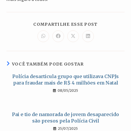
COMPARTILH
COMPARTILHE ESSE POST
ESTE
CONTEÚDO
Abre
Abre
Abre
Abre
em
em
em
em
uma
uma
uma
uma
nova
nova
nova
nova
janela
janela
janela
janela
VOCÊ TAMBÉM PODE GOSTAR
Polícia desarticula grupo que utilizava CNPJs
para fraudar mais de R$ 4 milhões em Natal
08/05/2025
Pai e tio de namorada de jovem desaparecido
são presos pela Polícia Civil
25/07/2025