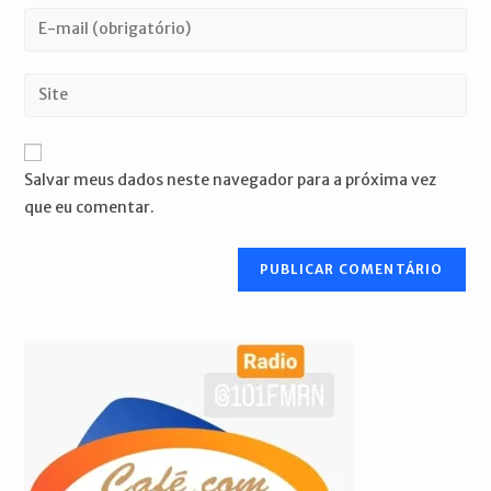
nome
Digite
ou
seu
nome
endereço
Digite
de
de
o
usuário
e-
URL
para
mail
do
comentar
Salvar meus dados neste navegador para a próxima vez
para
seu
que eu comentar.
comentar
site
(opcional)