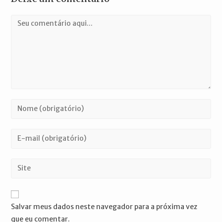
Comentário
Digite
seu
nome
Digite
ou
seu
nome
endereço
Digite
de
de
o
usuário
e-
URL
para
mail
do
comentar
Salvar meus dados neste navegador para a próxima vez
para
seu
que eu comentar.
comentar