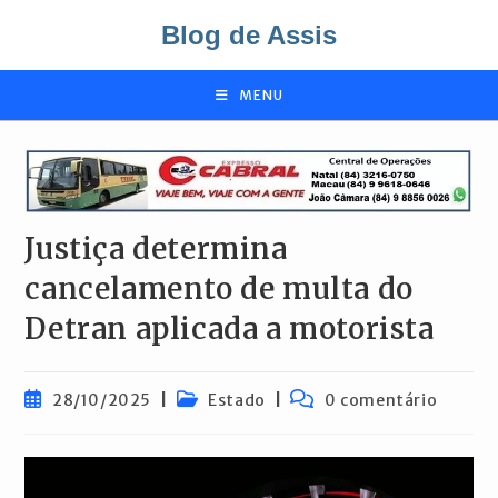
Ir
Blog de Assis
para
o
conteúdo
MENU
Justiça determina
cancelamento de multa do
Detran aplicada a motorista
Post
Categoria
Comentários
28/10/2025
Estado
0 comentário
publicado:
do
do
post:
post: