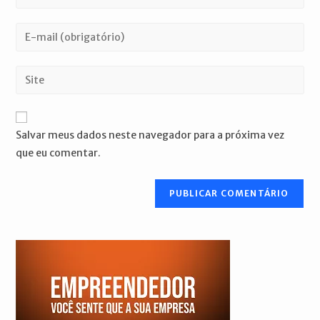
seu
nome
Digite
ou
seu
nome
endereço
Digite
de
de
o
usuário
e-
URL
para
mail
do
comentar
Salvar meus dados neste navegador para a próxima vez
para
seu
que eu comentar.
comentar
site
(opcional)