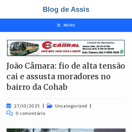
Ir
Blog de Assis
para
o
conteúdo
MENU
João Câmara: fio de alta tensão
cai e assusta moradores no
bairro da Cohab
Post
Categoria
27/10/2025
Uncategorized
publicado:
do
Comentários
0 comentário
post:
do
post: