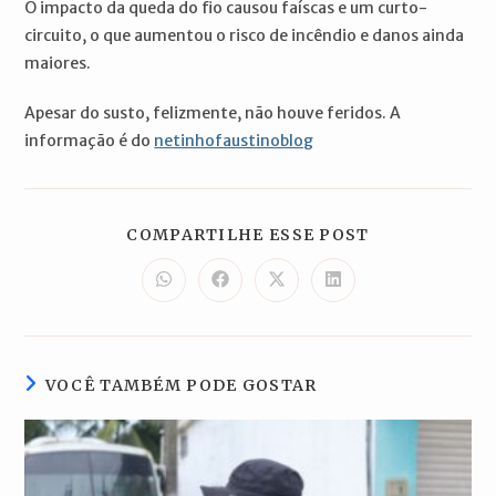
O impacto da queda do fio causou faíscas e um curto-
circuito, o que aumentou o risco de incêndio e danos ainda
maiores.
Apesar do susto, felizmente, não houve feridos. A
informação é do
netinhofaustinoblog
COMPARTILH
COMPARTILHE ESSE POST
ESTE
CONTEÚDO
Abre
Abre
Abre
Abre
em
em
em
em
uma
uma
uma
uma
nova
nova
nova
nova
janela
janela
janela
janela
VOCÊ TAMBÉM PODE GOSTAR