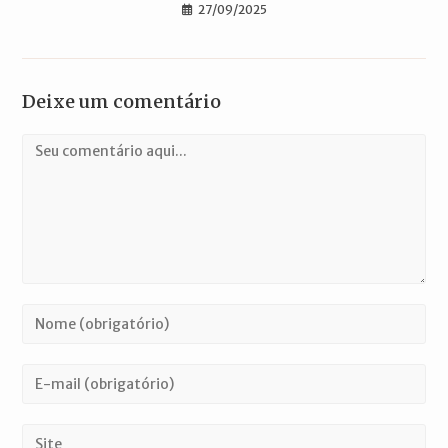
27/09/2025
Deixe um comentário
Comentário
Digite
seu
nome
Digite
ou
seu
nome
endereço
Digite
de