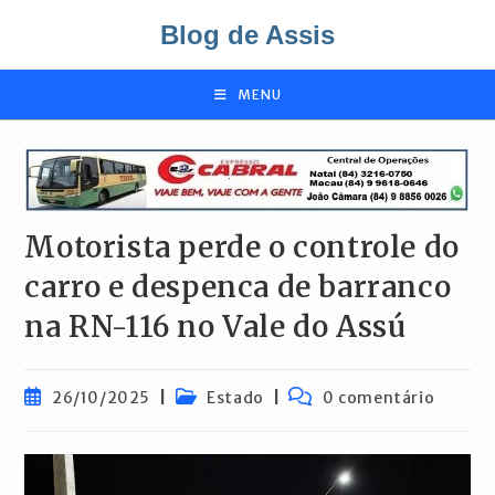
Ir
Blog de Assis
para
o
conteúdo
MENU
Motorista perde o controle do
carro e despenca de barranco
na RN-116 no Vale do Assú
Post
Categoria
Comentários
26/10/2025
Estado
0 comentário
publicado:
do
do
post:
post: