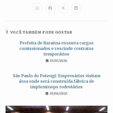
ESTE
CONTEÚDO
Abre
Abre
Abre
Abre
em
em
em
em
uma
uma
uma
uma
nova
nova
nova
nova
janela
janela
janela
janela
VOCÊ TAMBÉM PODE GOSTAR
Prefeita de Baraúna exonera cargos
comissionados e rescinde contratos
temporários
05/01/2026
São Paulo do Potengi: Empresários visitam
área onde será construída fábrica de
implemtnops rodoviários
05/06/2025