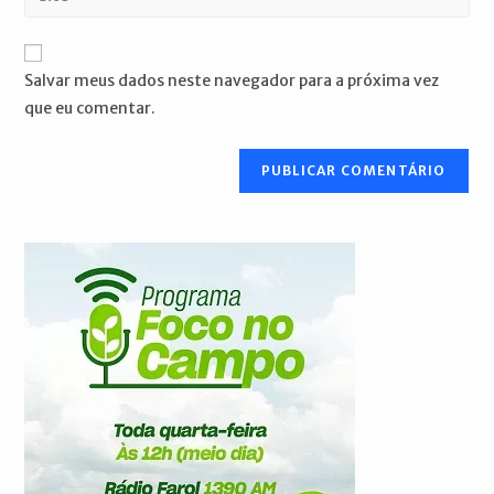
de
o
usuário
e-
URL
para
mail
do
comentar
Salvar meus dados neste navegador para a próxima vez
para
seu
que eu comentar.
comentar
site
(opcional)