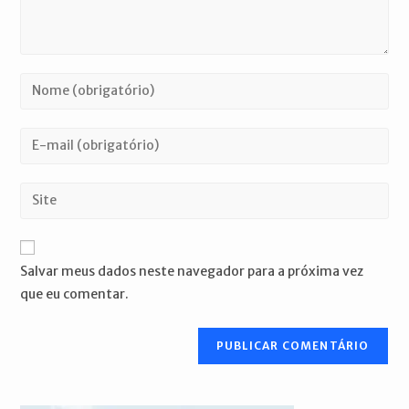
Digite
seu
nome
Digite
ou
seu
nome
endereço
Digite
de
de
o
usuário
e-
URL
para
mail
do
comentar
Salvar meus dados neste navegador para a próxima vez
para
seu
que eu comentar.
comentar
site
(opcional)