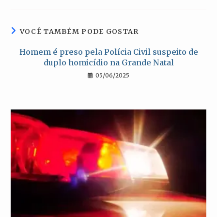
uma
uma
uma
uma
nova
nova
nova
nova
janela
janela
janela
janela
VOCÊ TAMBÉM PODE GOSTAR
Homem é preso pela Polícia Civil suspeito de
duplo homicídio na Grande Natal
05/06/2025