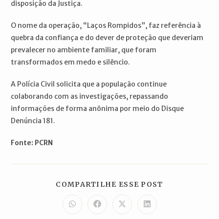
disposição da Justiça.
O nome da operação, “Laços Rompidos”, faz referência à
quebra da confiança e do dever de proteção que deveriam
prevalecer no ambiente familiar, que foram
transformados em medo e silêncio.
A Polícia Civil solicita que a população continue
colaborando com as investigações, repassando
informações de forma anônima por meio do Disque
Denúncia 181.
Fonte: PCRN
COMPARTILH
COMPARTILHE ESSE POST
ESTE
CONTEÚDO
Abre
Abre
Abre
Abre
em
em
em
em